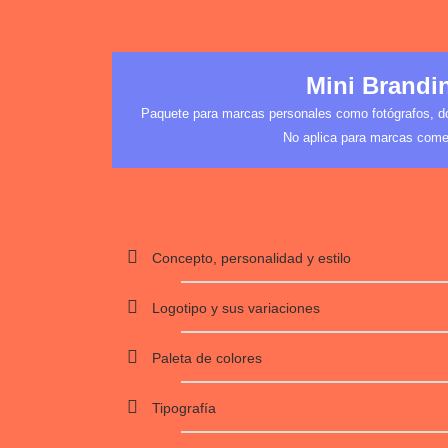
Mini Brandi
Paquete para marcas personales como fotógrafos, doc
No aplica para marcas come
Concepto, personalidad y estilo
Logotipo y sus variaciones
Paleta de colores
Tipografía