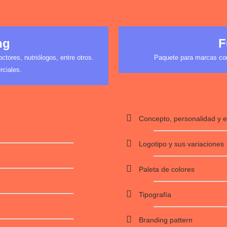
ng
F
tores, nutriólogos, entre otros.
Paquete para marcas com
rciales.
Concepto, personalidad y es
Logotipo y sus variaciones
Paleta de colores
Tipografía
Branding pattern