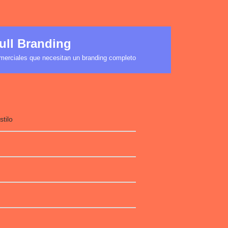
ull Branding
erciales que necesitan un branding completo
tilo